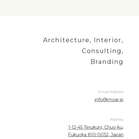
Architecture, Interior,
Consulting,
Branding
Email Address
info@moar.jp
Address
1-12-45 Terukuni, Chuo-ku,
Fukuoka 810-0032, Japan