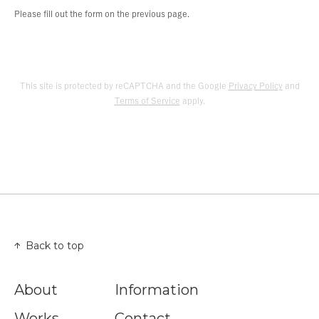
Please fill out the form on the previous page.
This site is protected by reCAPTCHA and the Google
Privacy Policy
and
Terms of Service
apply.
Back to top
About
Information
Works
Contact