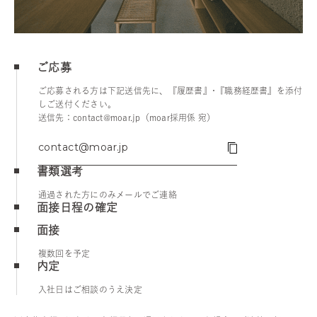
ご応募
ご応募される方は下記送信先に、『履歴書』･『職務経歴書』を添付
しご送付ください｡
送信先：contact@moar.jp（moar採用係 宛）
contact@moar.jp
書類選考
通過された方にのみメールでご連絡
面接日程の確定
面接
複数回を予定
内定
入社日はご相談のうえ決定